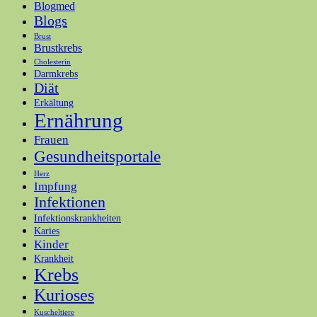
Blogmed
Blogs
Brust
Brustkrebs
Cholesterin
Darmkrebs
Diät
Erkältung
Ernährung
Frauen
Gesundheitsportale
Herz
Impfung
Infektionen
Infektionskrankheiten
Karies
Kinder
Krankheit
Krebs
Kurioses
Kuscheltiere