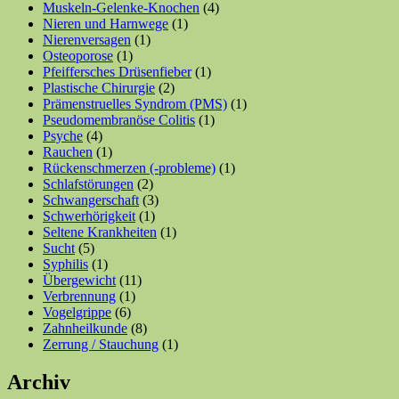
Muskeln-Gelenke-Knochen
(4)
Nieren und Harnwege
(1)
Nierenversagen
(1)
Osteoporose
(1)
Pfeiffersches Drüsenfieber
(1)
Plastische Chirurgie
(2)
Prämenstruelles Syndrom (PMS)
(1)
Pseudomembranöse Colitis
(1)
Psyche
(4)
Rauchen
(1)
Rückenschmerzen (-probleme)
(1)
Schlafstörungen
(2)
Schwangerschaft
(3)
Schwerhörigkeit
(1)
Seltene Krankheiten
(1)
Sucht
(5)
Syphilis
(1)
Übergewicht
(11)
Verbrennung
(1)
Vogelgrippe
(6)
Zahnheilkunde
(8)
Zerrung / Stauchung
(1)
Archiv