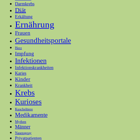
Darmkrebs
Diät
Erkältung
Ernährung
Frauen
Gesundheitsportale
Herz
Impfung
Infektionen
Infektionskrankheiten
Karies
Kinder
Krankheit
Krebs
Kurioses
Kuscheltiere
Medikamente
Mythen
Männer
Nasenspray
Privatpatienten