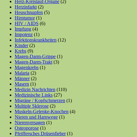
Herz-Kreislauf-Organe
(2)
Herzinfarkt
(2)
Heuschnupfen
(5)
Hirntumor
(1)
HIV / AIDS
(6)
Impfung
(4)
Impotenz
(1)
Infektionskrankheiten
(12)
Kinder
(2)
Krebs
(9)
Magen-Darm-Grippe
(1)
Magen-Darm-Trakt
(3)
Magenkrebs
(1)
Malaria
(2)
Männer
(2)
Masern
(1)
Medizin Nachrichten
(110)
Medizinische Links
(27)
Migräne / Kopfschmerzen
(1)
Multiple Sklerose
(2)
Muskeln-Gelenke-Knochen
(4)
Nieren und Harnwege
(1)
Nierenversagen
(1)
Osteoporose
(1)
Pfeiffersches Drüsenfieber
(1)