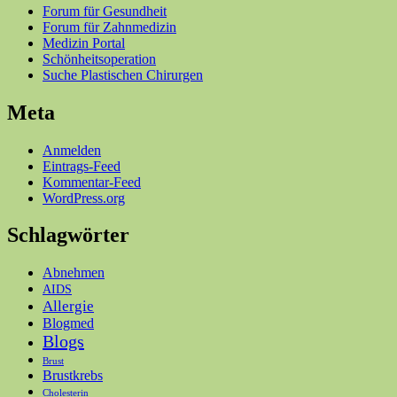
Forum für Gesundheit
Forum für Zahnmedizin
Medizin Portal
Schönheitsoperation
Suche Plastischen Chirurgen
Meta
Anmelden
Eintrags-Feed
Kommentar-Feed
WordPress.org
Schlagwörter
Abnehmen
AIDS
Allergie
Blogmed
Blogs
Brust
Brustkrebs
Cholesterin