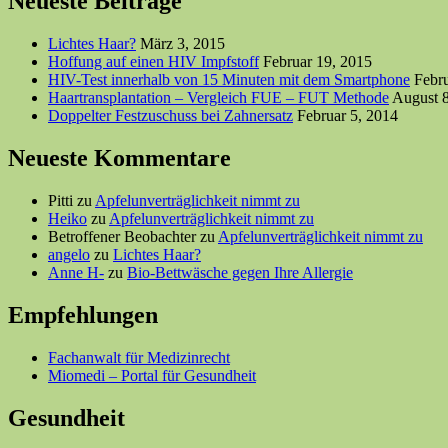
Neueste Beiträge
Lichtes Haar?
März 3, 2015
Hoffung auf einen HIV Impfstoff
Februar 19, 2015
HIV-Test innerhalb von 15 Minuten mit dem Smartphone
Febr
Haartransplantation – Vergleich FUE – FUT Methode
August 8
Doppelter Festzuschuss bei Zahnersatz
Februar 5, 2014
Neueste Kommentare
Pitti
zu
Apfelunverträglichkeit nimmt zu
Heiko
zu
Apfelunverträglichkeit nimmt zu
Betroffener Beobachter
zu
Apfelunverträglichkeit nimmt zu
angelo
zu
Lichtes Haar?
Anne H-
zu
Bio-Bettwäsche gegen Ihre Allergie
Empfehlungen
Fachanwalt für Medizinrecht
Miomedi – Portal für Gesundheit
Gesundheit