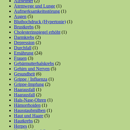
Alzheimer
(2)
Atemwege und Lunge
(1)
Aufmerksamkeitsstörung
(1)
Augen
(5)
Bluthochdruck (Hypertonie)
(1)
Brustkrebs
(3)
Cholesterinspiegel erhöht
(1)
Darmkrebs
(2)
Depression
(2)
Durchfall
(1)
Ernährung
(24)
Frauen
(3)
Gebärmutterhalskrebs
(2)
Gehirn und Nerven
(5)
Gesundheit
(6)
Grippe / Influenza
(1)
Grippe-Impfung
(2)
Haarausfall
(1)
Haarausfall
(2)
Hals-Nase-Ohren
(1)
Hämorrhoiden
(1)
Hausstaubmilben
(1)
Haut und Haare
(5)
Hautkrebs
(2)
Herpes
(1)