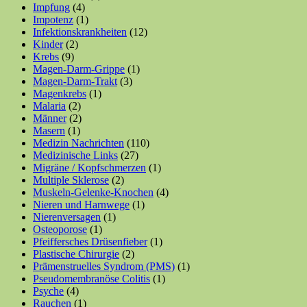
Impfung
(4)
Impotenz
(1)
Infektionskrankheiten
(12)
Kinder
(2)
Krebs
(9)
Magen-Darm-Grippe
(1)
Magen-Darm-Trakt
(3)
Magenkrebs
(1)
Malaria
(2)
Männer
(2)
Masern
(1)
Medizin Nachrichten
(110)
Medizinische Links
(27)
Migräne / Kopfschmerzen
(1)
Multiple Sklerose
(2)
Muskeln-Gelenke-Knochen
(4)
Nieren und Harnwege
(1)
Nierenversagen
(1)
Osteoporose
(1)
Pfeiffersches Drüsenfieber
(1)
Plastische Chirurgie
(2)
Prämenstruelles Syndrom (PMS)
(1)
Pseudomembranöse Colitis
(1)
Psyche
(4)
Rauchen
(1)