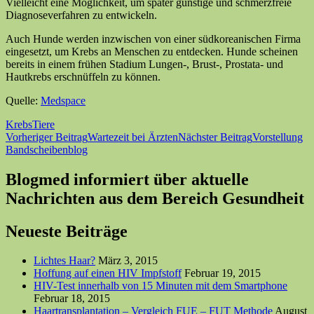
Vielleicht eine Möglichkeit, um später günstige und schmerzfreie
Diagnoseverfahren zu entwickeln.
Auch Hunde werden inzwischen von einer südkoreanischen Firma
eingesetzt, um Krebs an Menschen zu entdecken. Hunde scheinen
bereits in einem frühen Stadium Lungen-, Brust-, Prostata- und
Hautkrebs erschnüffeln zu können.
Quelle:
Medspace
Krebs
Tiere
Beitragsnavigation
Vorheriger Beitrag
Wartezeit bei Ärzten
Nächster Beitrag
Vorstellung
Bandscheibenblog
Blogmed informiert über aktuelle
Nachrichten aus dem Bereich Gesundheit
Neueste Beiträge
Lichtes Haar?
März 3, 2015
Hoffung auf einen HIV Impfstoff
Februar 19, 2015
HIV-Test innerhalb von 15 Minuten mit dem Smartphone
Februar 18, 2015
Haartransplantation – Vergleich FUE – FUT Methode
August