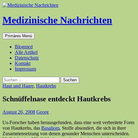
Medizinische Nachrichten
Suchen
Zum
Primäres Menü
Inhalt
springen
Blogmed
Alle Artikel
Datenschutz
Kontakt
Impressum
Suchen
nach:
Haut und Haare
,
Hautkrebs
Schnüffelnase entdeckt Hautkrebs
August 26, 2008
Georg
Us-Forscher haben herausgefunden, dass eine weit verbreitete Form
von Hautkrebs, das
Basaliom
, Stoffe absondert, die sich in ihrer
Zusammensetzung von denen gesunder Menschen unterscheiden.