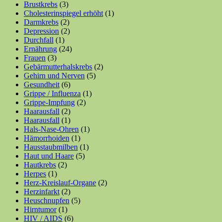
Brustkrebs
(3)
Cholesterinspiegel erhöht
(1)
Darmkrebs
(2)
Depression
(2)
Durchfall
(1)
Ernährung
(24)
Frauen
(3)
Gebärmutterhalskrebs
(2)
Gehirn und Nerven
(5)
Gesundheit
(6)
Grippe / Influenza
(1)
Grippe-Impfung
(2)
Haarausfall
(2)
Haarausfall
(1)
Hals-Nase-Ohren
(1)
Hämorrhoiden
(1)
Hausstaubmilben
(1)
Haut und Haare
(5)
Hautkrebs
(2)
Herpes
(1)
Herz-Kreislauf-Organe
(2)
Herzinfarkt
(2)
Heuschnupfen
(5)
Hirntumor
(1)
HIV / AIDS
(6)