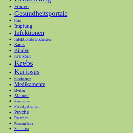
Frauen
Gesundheitsportale
Herz
Impfung
Infektionen
Infektionskrankheiten
Karies
Kinder
Krankheit
Krebs
Kurioses
Kuscheltiere
Medikamente
Mythen
Männer
Nasenspray
Privatpatienten
Psyche
Rauchen
Reiseimpfung
Schlafen