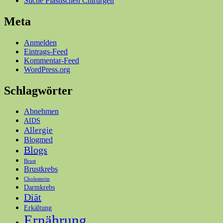
Suche Plastischen Chirurgen
Meta
Anmelden
Eintrags-Feed
Kommentar-Feed
WordPress.org
Schlagwörter
Abnehmen
AIDS
Allergie
Blogmed
Blogs
Brust
Brustkrebs
Cholesterin
Darmkrebs
Diät
Erkältung
Ernährung