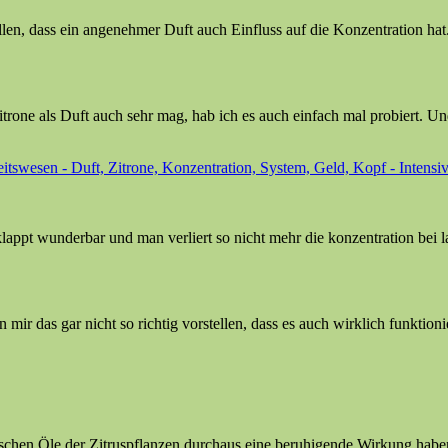
llen, dass ein angenehmer Duft auch Einfluss auf die Konzentration hat
rone als Duft auch sehr mag, hab ich es auch einfach mal probiert. Und 
itswesen - Duft, Zitrone, Konzentration, System, Geld, Kopf - Intensi
 klappt wunderbar und man verliert so nicht mehr die konzentration bei
ir das gar nicht so richtig vorstellen, dass es auch wirklich funktionie
ischen Öle der Zitruspflanzen durchaus eine beruhigende Wirkung habe