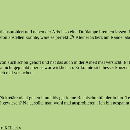
l ausprobiert und neben der Arbeit so eine Duftlampe brennen lassen. 
lefon abstellen könnte, wäre es perfekt 😉 Kleiner Scherz am Rande, ab
on auch schon gehört und hat das auch in der Arbeit mal versucht. Er ha
 ja nicht geglaubt aber es war wirklich so. Er konnte sich besser konzen
uch mal versuchen.
ekretäre nicht generell null bis gar keine Rechtschreibfehler in ihre T
hgewiesen? Naja, sollte man wohl mal ausprobieren.. Ich bin gespannt 
 Gruß Blacky