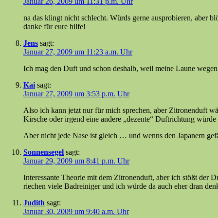
Januar 26, 2009 um 11:31 p.m. Uhr
na das klingt nicht schlecht. Würds gerne ausprobieren, aber bl
danke für eure hilfe!
Jens
sagt:
Januar 27, 2009 um 11:23 a.m. Uhr
Ich mag den Duft und schon deshalb, weil meine Laune wegen des
Kai
sagt:
Januar 27, 2009 um 3:53 p.m. Uhr
Also ich kann jetzt nur für mich sprechen, aber Zitronenduft wä
Kirsche oder irgend eine andere „dezente“ Duftrichtung würde
Aber nicht jede Nase ist gleich … und wenns den Japanern gefäl
Sonnensegel
sagt:
Januar 29, 2009 um 8:41 p.m. Uhr
Interessante Theorie mit dem Zitronenduft, aber ich stößt der 
riechen viele Badreiniger und ich würde da auch eher dran den
Judith
sagt:
Januar 30, 2009 um 9:40 a.m. Uhr