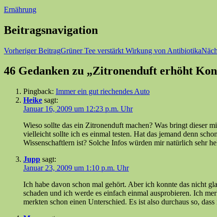
Ernährung
Beitragsnavigation
Vorheriger Beitrag
Grüner Tee verstärkt Wirkung von Antibiotika
Näch
46 Gedanken zu „Zitronenduft erhöht Kon
Pingback:
Immer ein gut riechendes Auto
Heike
sagt:
Januar 16, 2009 um 12:23 p.m. Uhr
Wieso sollte das ein Zitronenduft machen? Was bringt dieser mit
vielleicht sollte ich es einmal testen. Hat das jemand denn sch
Wissenschaftlern ist? Solche Infos würden mir natürlich sehr h
Jupp
sagt:
Januar 23, 2009 um 1:10 p.m. Uhr
Ich habe davon schon mal gehört. Aber ich konnte das nicht gla
schaden und ich werde es einfach einmal ausprobieren. Ich me
merkten schon einen Unterschied. Es ist also durchaus so, dass m