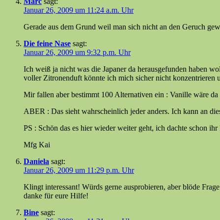
Marc
sagt:
Januar 26, 2009 um 11:24 a.m. Uhr
Gerade aus dem Grund weil man sich nicht an den Geruch gewöh
Die feine Nase
sagt:
Januar 26, 2009 um 9:32 p.m. Uhr
Ich weiß ja nicht was die Japaner da herausgefunden haben wol
voller Zitronenduft könnte ich mich sicher nicht konzentrieren
Mir fallen aber bestimmt 100 Alternativen ein : Vanille wäre da 
ABER : Das sieht wahrscheinlich jeder anders. Ich kann an dies
PS : Schön das es hier wieder weiter geht, ich dachte schon ihr
Mfg Kai
Daniela
sagt:
Januar 26, 2009 um 11:29 p.m. Uhr
Klingt interessant! Würds gerne ausprobieren, aber blöde Frag
danke für eure Hilfe!
Bine
sagt: